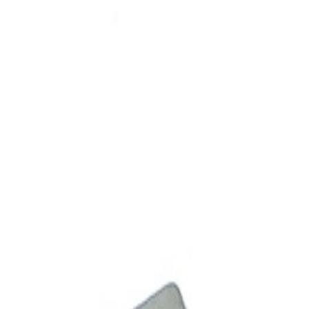
ите на концерна Whirlpool: Indesit, Whirlpool , Ariston / Hotpoi