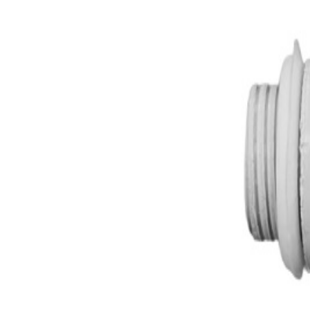
Пресостати
Код:
111LG103
0,58 € / 1,13 лв.
OEM
Мембрана за хидравличен блок на бойлери ТЕСИ
Пресостати
Код:
111LG29
1,17 € / 2,29 лв.
Пресостат за проточен бойлер Дипломат комплект
Пресостати
Код:
111LG36
10,58 € / 20,69 лв.